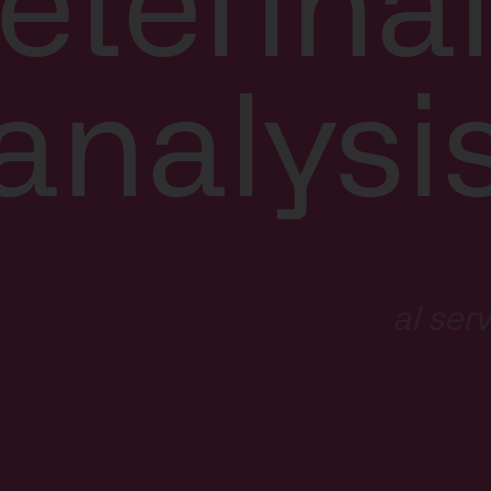
eterina
analysi
Alto
al ser