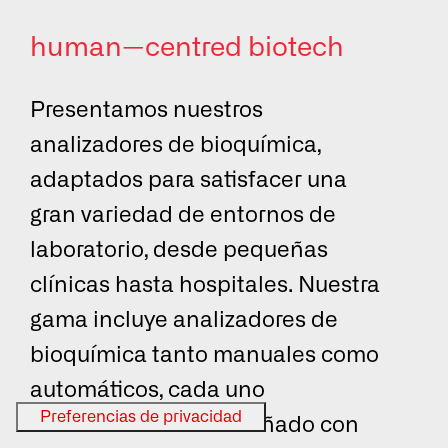
human—centred biotech
Selecciona un
idioma.
Presentamos nuestros
EN
analizadores de bioquímica,
adaptados para satisfacer una
ES
gran variedad de entornos de
laboratorio, desde pequeñas
FR
clínicas hasta hospitales. Nuestra
gama incluye analizadores de
bioquímica tanto manuales como
Entrar
automáticos, cada uno
meticulosamente diseñado con