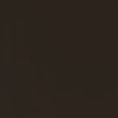
es
es