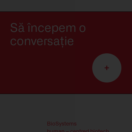
Să începem o
conversație
Țară*
BioSystems
human – centred biotech