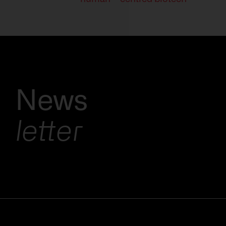
Domeniu*
Consultație
News
letter
Doresc să primesc mai multe informații despre
BioSystems
Accept
Politica de confidențialitate