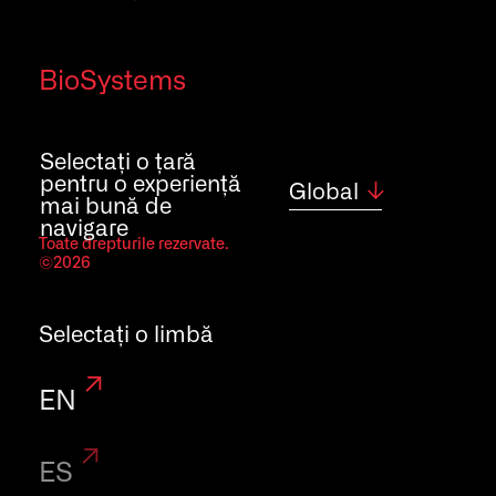
Veterinary Analysis
Food & Beverage Analysis
BioSystems
Environmental Analysis
Selectați o țară
Resurse
pentru o experiență
Global
mai bună de
navigare
Toate drepturile rezervate.
Community
©2026
eINFO
External Applications
Selectați o limbă
EN
Certificate și Reglementări
ES
Politica de calitate