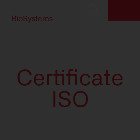
BioSystems
Certificate
Despre noi
ISO
Soluții
Discover
Contact