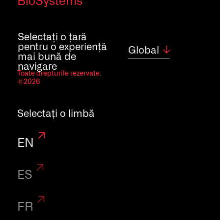
BioSystems
Selectați o țară
pentru o experiență
Global
mai bună de
Dezvoltăm
navigare
Toate drepturile rezervate.
©2026
tehnici specifice,
Selectați o limbă
rapide și
sensibile pentru
EN
analiza
ES
parametrilor
FR