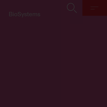
BioSystems
Despre noi
Soluții
Discover
Contact