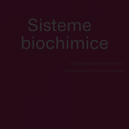
Sisteme
biochimice
Soluții personalizate pentru
nevoile analitice ale animalelor