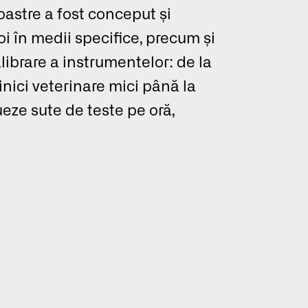
oastre a fost conceput și
i în medii specifice, precum și
librare a instrumentelor: de la
nici veterinare mici până la
eze sute de teste pe oră,
o experiență mai
Global
lectați o limbă
N
ES
FR
Intră