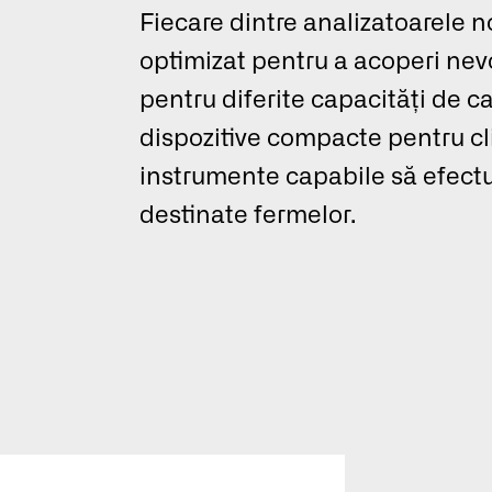
Fiecare dintre analizatoarele n
optimizat pentru a acoperi nevo
pentru diferite capacități de ca
dispozitive compacte pentru cli
instrumente capabile să efectu
Selectați o țară pentru 
bună de navigare
destinate fermelor.
Se
E