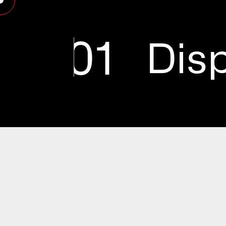
01
Disp