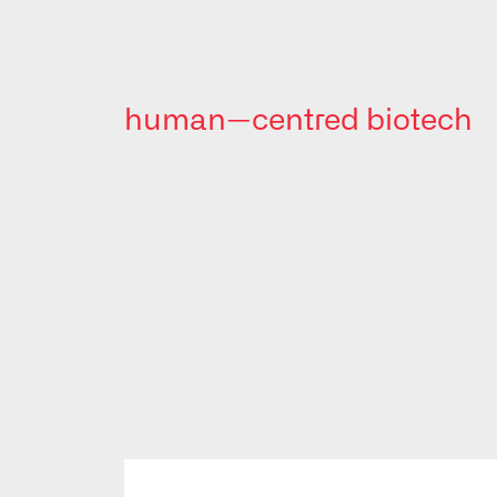
human—centred biotech
BioSystems