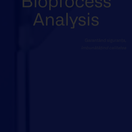
Bioprocess
Analysis
Garantând siguranța,
îmbunătățind calitatea