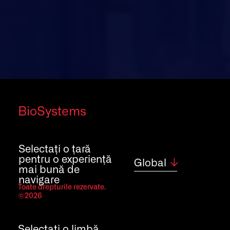
BioSystems
Toate drepturile rezervate.
Selectați o țară
©2026
pentru o experiență
Global
mai bună de
navigare
Toate drepturile rezervate.
©2026
Selectați o limbă