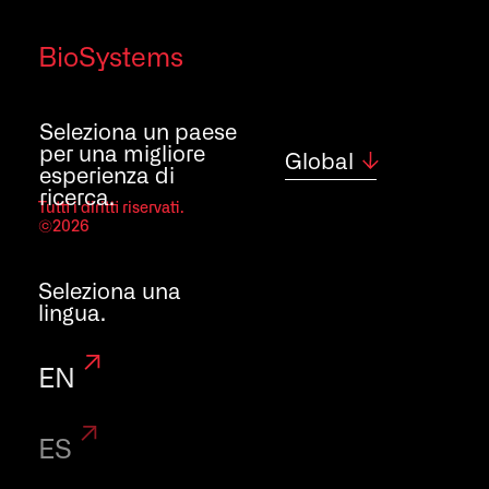
BioSystems
Seleziona un paese
Sistemi
per una migliore
Global
esperienza di
ricerca.
Tutti i diritti riservati.
analitici per
©2026
fornire
maggiore
Seleziona una
lingua.
attenzione al
EN
cliente
e guidare
ES
la ricerca