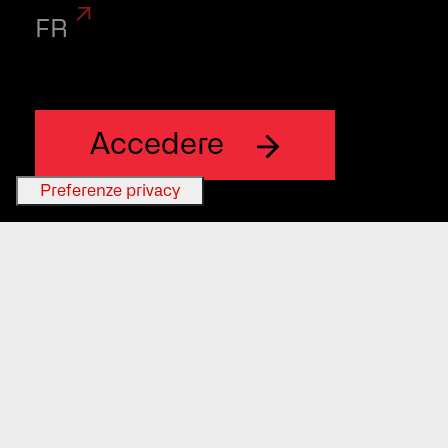
FR
Le nostre soluzioni
Accedere
analitiche integrano
strumenti di biochimica,
reattivi e materiali di
riferimento per analizzare
con esattezza i campioni
biologici. L'obbiettivo è
aiutare i professionisti del
settore a seguire lo stato di