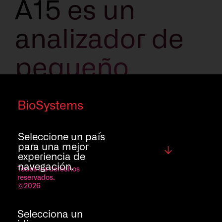
A15 es un
analizador de
pequeño
tamaño y bajo
BioSystems
mantenimiento
Seleccione un país
que facilita la
para una mejor
Global
experiencia de
navegación.
Todos los derechos
automatización
reservados.
©2026
de los test,
Selecciona un