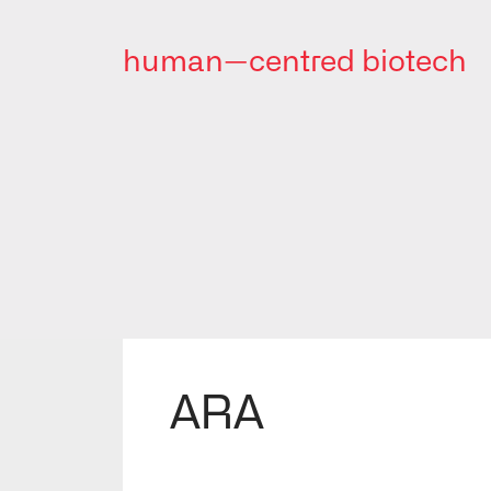
human—centred biotech
BioSystems
ARA