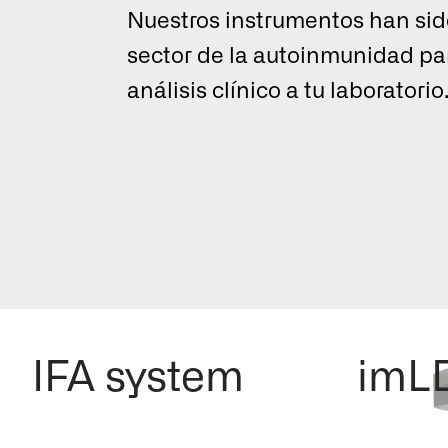
Nuestros instrumentos han sid
sector de la autoinmunidad para
análisis clínico a tu laboratorio
Seleccione un país par
experiencia de navegac
Sel
EN
IFA system
imL