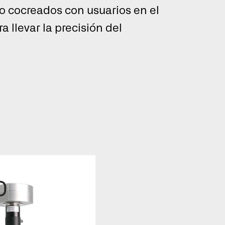
o cocreados con usuarios en el
 llevar la precisión del
.
a una mejor
Global
ión.
ecciona un idioma.
ES
FR
D
Entrar