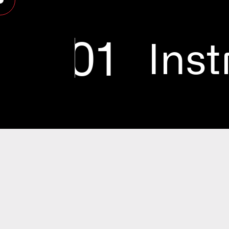
01
Ins