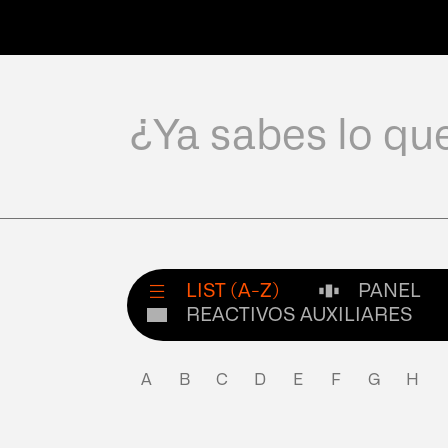
BioSystems
LIST (A-Z)
PANEL
REACTIVOS AUXILIARES
A
B
C
D
E
F
G
H