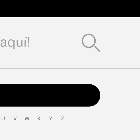
a una mejor
Global
ión.
ecciona un idioma.
O
ES
FR
U
V
W
X
Y
Z
Entrar