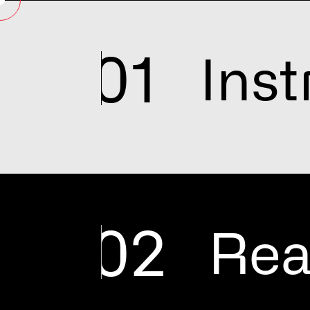
01
Ins
02
Rea