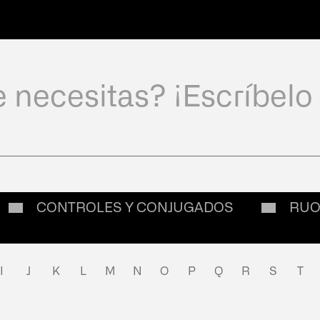
Seleccione un país par
experiencia de navegac
Sel
CONTROLES Y CONJUGADOS
RU
EN
I
J
K
L
M
N
O
P
Q
R
S
T