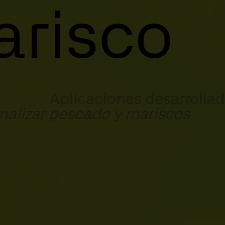
arisco
caciones desarrolladas 
nalizar pescado y mariscos