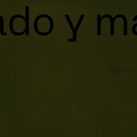
do y m
Apli
para a