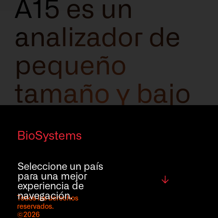
A15 es un
analizador de
pequeño
tamaño y bajo
mantenimiento
BioSystems
que facilita la
Seleccione un país
automatización
para una mejor
Global
experiencia de
navegación.
de los test,
Todos los derechos
reservados.
©2026