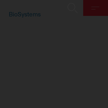
BioSystems
Despre noi
Soluții
Discover
Contact