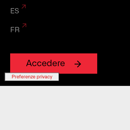
ES
01
FR
Accedere
Veterinary
Analysis