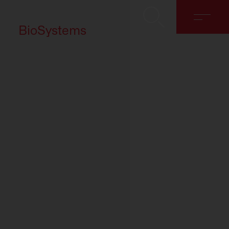
BioSystems
Chi siamo
Soluzioni
Discover
Contatti