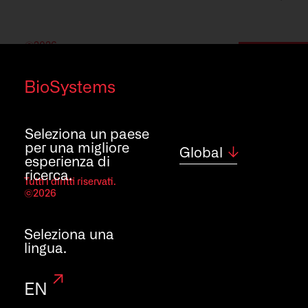
©2026
Curioso/a? Scopri cosa possiamo fare
BioSystems
Cosa
facciamo
Seleziona un paese
per una migliore
Global
esperienza di
ricerca.
Tutti i diritti riservati.
©2026
Seleziona una
Clinical
lingua.
Analysis
EN