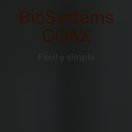
BioSystems
COAX
Fácil y simple