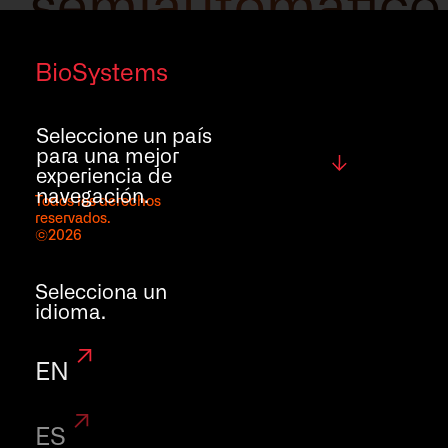
semiautomático
que
BioSystems
complementa y
Seleccione un país
para una mejor
Global
optimiza su
experiencia de
navegación.
Todos los derechos
reservados.
rutina de
©2026
laboratorio.
Selecciona un
idioma.
EN
ES