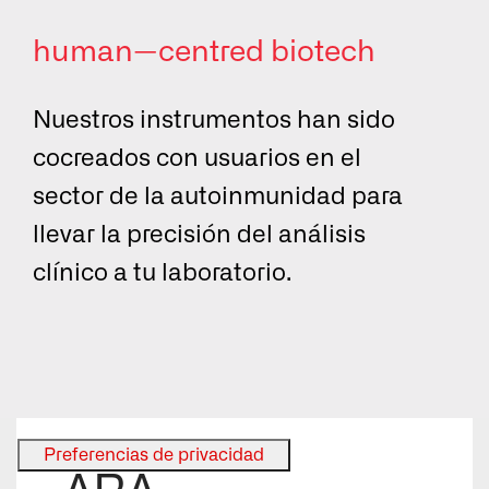
human—centred biotech
Selecciona un
idioma.
Nuestros instrumentos han sido
EN
cocreados con usuarios en el
sector de la autoinmunidad para
ES
llevar la precisión del análisis
clínico a tu laboratorio.
FR
Entrar