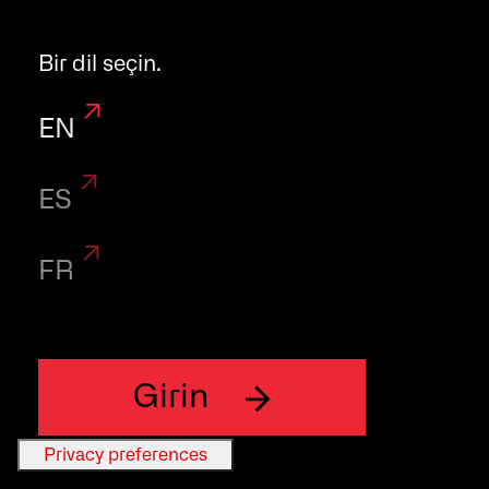
artıran küçük
Bir dil seçin.
boyutlu ve
EN
düşük
ES
gereksinimli bir
FR
analizördür.
Girin