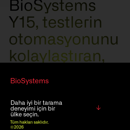
BioSystems
Y15, testlerin
otomasyonunu
kolaylaştıran,
çalışma
BioSystems
süresini azaltan
ve laboratuvar
Daha iyi bir tarama
Global
deneyimi için bir
ülke seçin.
verimliliğini
Tüm hakları saklıdır.
©2026