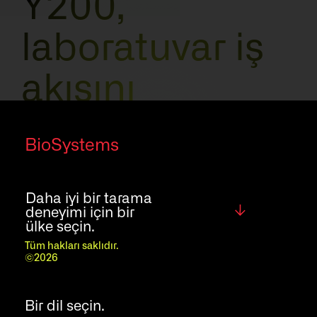
Y200,
laboratuvar iş
akışını
geliştirmek için
BioSystems
tasarlanmış bir
Daha iyi bir tarama
analitik
Global
deneyimi için bir
ülke seçin.
sistemdir;
Tüm hakları saklıdır.
©2026
ihtiyaçlarınızı
Bir dil seçin.