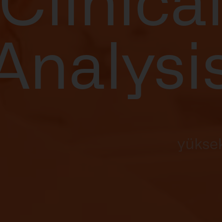
Clinica
Analysi
İnsa
yüksek