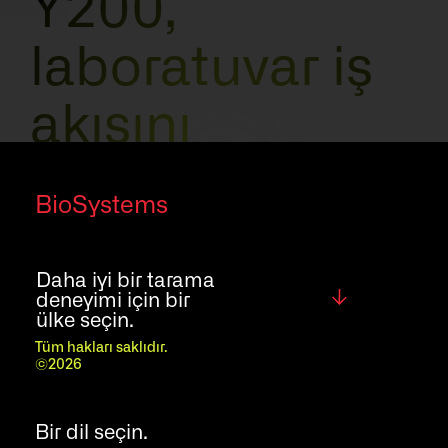
Y200,
laboratuvar iş
akışını
geliştirmek için
BioSystems
tasarlanmış bir
Daha iyi bir tarama
analitik
Global
deneyimi için bir
ülke seçin.
sistemdir;
Tüm hakları saklıdır.
©2026
ihtiyaçlarınızı
Bir dil seçin.