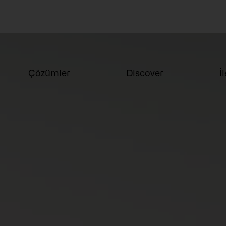
Çözümler
Discover
İ
da