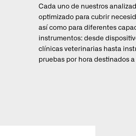
Cada uno de nuestros analizad
optimizado para cubrir necesid
así como para diferentes capa
instrumentos: desde disposit
clínicas veterinarias hasta in
Seleccione un país par
experiencia de navegac
pruebas por hora destinados a 
Sel
EN