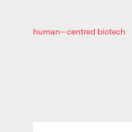
human—centred biotech
BioSystems