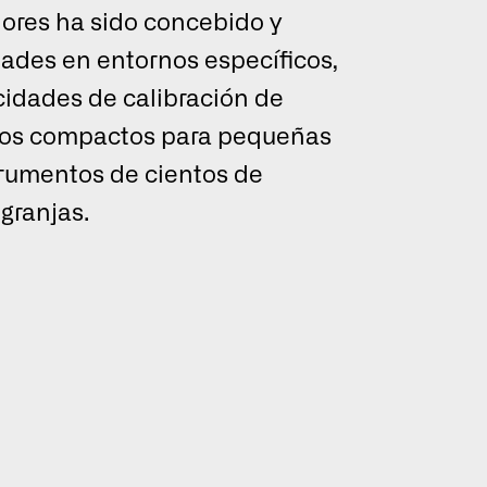
ores ha sido concebido y
ades en entornos específicos,
cidades de calibración de
ivos compactos para pequeñas
strumentos de cientos de
a una mejor
Global
ión.
granjas.
ecciona un idioma.
ES
FR
Entrar