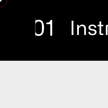
01
Ins